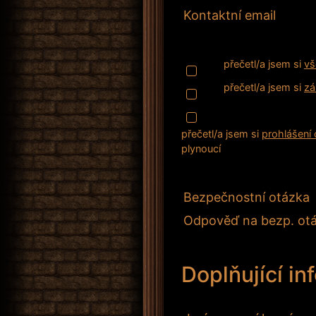
Kontaktní email
přečetl/a jsem si
vš
přečetl/a jsem si
zá
přečetl/a jsem si
prohlášení 
plynoucí
Bezpečnostní otázka
Odpověď na bezp. ot
Doplňující in