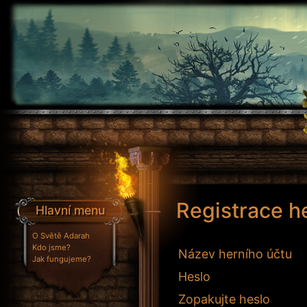
Registrace h
Hlavní menu
O Světě Adarah
Kdo jsme?
Název herního účtu
Jak fungujeme?
Heslo
Zopakujte heslo